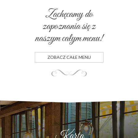
Zachęcamy do
zapoznania się z
naszym całym menu!
ZOBACZ CAŁE MENU
ystości
Karta
Imprezy