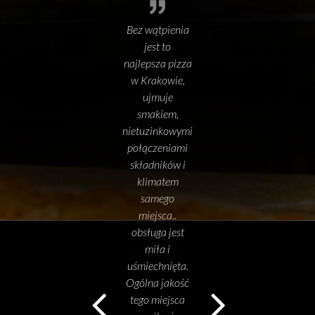
Bez wątpienia
jest to
najlepsza pizza
w Krakowie,
ujmuje
smakiem,
nietuzinkowymi
połączeniami
składników i
klimatem
samego
miejsca..
obsługa jest
miła i
uśmiechnięta.
Ogólna jakość
tego miejsca
sprawiła, że w