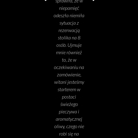
niepamięć
odeszła niemiła
sytuacja z
rezerwacją
stolika na 8
osób. Ujmuje
mnie również
to, że w
oczekiwaniu na
zamówienie,
witani jesteśmy
starterem w
postaci
świeżego
pieczywa i
aromatycznej
oliwy, czego nie
robi się na
Nullo!!!