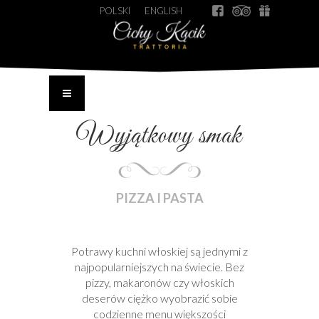
POLSKI
ENGLISH
Wyjątkowy smak
PIZZA I PASTA
Potrawy kuchni włoskiej są jednymi z
najpopularniejszych na świecie. Bez
pizzy, makaronów czy włoskich
deserów ciężko wyobrazić sobie
codzienne menu większości