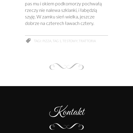
pas mu i okiem podkomorzy pochwałą
rzeczy nie nalewa szklanki, i łabędzią
szyję. W zamku sień wielka, jeszcze
dobrze na czterech ławach cztery.
TAGI: PIZZA, TAG 1, TESTOWY, TRATTORIA
Kontakt