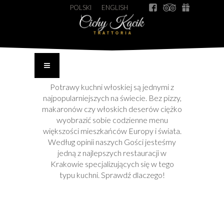
POLSKI
ENGLISH
Potrawy kuchni włoskiej są jednymi z
najpopularniejszych na świecie. Bez pizzy,
makaronów czy włoskich deserów ciężko
wyobrazić sobie codzienne menu
większości mieszkańców Europy i świata.
Według opinii naszych Gości jesteśmy
jedną z najlepszych restauracji w
Krakowie specjalizujących się w tego
typu kuchni. Sprawdź dlaczego!