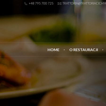
+48 795 700 725
TRATTORIA@TRATTORIACICHYK
HOME
O RESTAURACJI