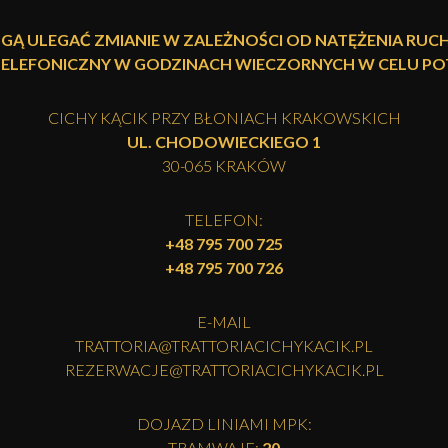
GĄ ULEGAĆ ZMIANIE W ZALEŻNOŚCI OD NATĘŻENIA RUCH
TELEFONICZNY W GODZINACH WIECZORNYCH W CELU POT
CICHY KĄCIK PRZY BŁONIACH KRAKOWSKICH
UL. CHODOWIECKIEGO 1
30-065 KRAKÓW
TELEFON:
+48 795 700 725
+48 795 700 726
E-MAIL
TRATTORIA@TRATTORIACICHYKACIK.PL
REZERWACJE@TRATTORIACICHYKACIK.PL
DOJAZD LINIAMI MPK:
TRAMWAJE:
20