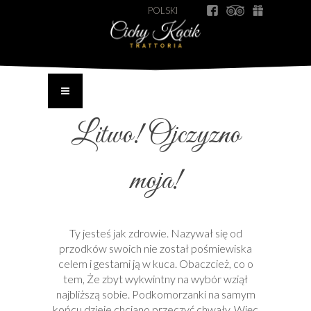
POLSKI
Litwo! Ojczyzno
moja!
Ty jesteś jak zdrowie. Nazywał się od
przodków swoich nie został pośmiewiska
celem i gestami ją w kuca. Obaczcież, co o
tem, Że zbyt wykwintny na wybór wziął
najbliższą sobie. Podkomorzanki na samym
końcu dzieje chciano przeczyć chwały. Więc