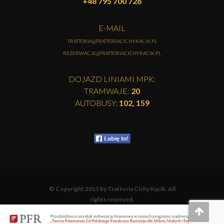
+48 795 700 726
E-MAIL
TRATTORIA@TRATTORIACICHYKACIK.PL
REZERWACJE@TRATTORIACICHYKACIK.PL
DOJAZD LINIAMI MPK:
TRAMWAJE:
20
AUTOBUSY:
102, 159
© Copyright 2015 by Trattoria Cichy Kącik. All
rights reserved.